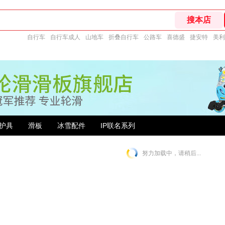
自行车
自行车成人
山地车
折叠自行车
公路车
喜德盛
捷安特
美利
护具
滑板
冰雪配件
IP联名系列
努力加载中，请稍后...