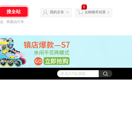
0
我的京东
去购物车结算
达
凤凰自行车